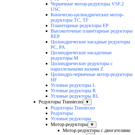
Червячные мотор-редукторы VSF.2
USC
Коническо-цилиндрические мотор-
редукторы TC, TF
Планетарные редукторы EP
Высокоточные планетарные редукторы
REP
Цилиндрические насадные редукторы
PC, PA
Цилиндрические насадочные
редукторы M
Цилиндрические редукторы с
параллельными валами Z
Цилиндро-червячные мотор-редукторы
HF
Угловые редукторы L
Угловые редукторы R
Угловые редукторы RL
Редукторы Transtecno
▼
Редукторы Transtecno
Редукторы
Угловые редукторы
Мотор-редукторы
▼
Мотор-редукторы с двигателями