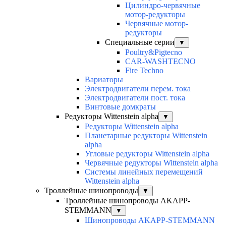
Цилиндро-червячные
мотор-редукторы
Червячные мотор-
редукторы
Специальные серии
▼
Poultry&Pigtecno
CAR-WASHTECNO
Fire Techno
Вариаторы
Электродвигатели перем. тока
Электродвигатели пост. тока
Винтовые домкраты
Редукторы Wittenstein alpha
▼
Редукторы Wittenstein alpha
Планетарные редукторы Wittenstein
alpha
Угловые редукторы Wittenstein alpha
Червячные редукторы Wittenstein alpha
Системы линейных перемещений
Wittenstein alpha
Троллейные шинопроводы
▼
Троллейные шинопроводы AKAPP-
STEMMANN
▼
Шинопроводы AKAPP-STEMMANN