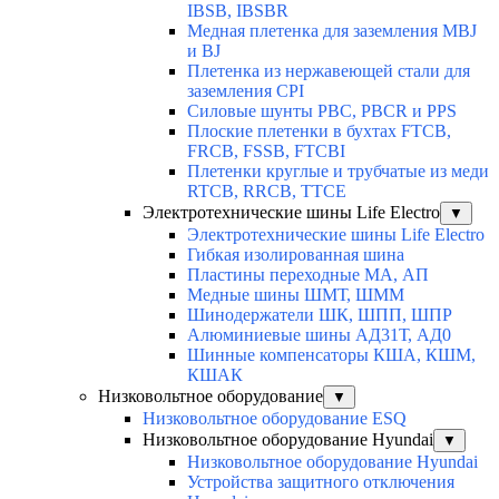
IBSB, IBSBR
Медная плетенка для заземления MBJ
и BJ
Плетенка из нержавеющей стали для
заземления CPI
Силовые шунты PBC, PBCR и PPS
Плоские плетенки в бухтах FTCB,
FRCB, FSSB, FTCBI
Плетенки круглые и трубчатые из меди
RTCB, RRCB, TTCE
Электротехнические шины Life Electro
▼
Электротехнические шины Life Electro
Гибкая изолированная шина
Пластины переходные МА, АП
Медные шины ШМТ, ШММ
Шинодержатели ШК, ШПП, ШПР
Алюминиевые шины АД31Т, АД0
Шинные компенсаторы КША, КШМ,
КШАК
Низковольтное оборудование
▼
Низковольтное оборудование ESQ
Низковольтное оборудование Hyundai
▼
Низковольтное оборудование Hyundai
Устройства защитного отключения