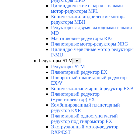
редукторы MPD
Цилиндрические с паралл. валами
мотор-редукторы MPL
Коническо-цилиндрические мотор-
редукторы MBH
Редукторы с двумя выходными валами
MD
Маятниковые редукторы RP2
Планетарные мотор-редукторы NRG
Цилиндро-червячные мотор-редукторы
P-MU
Редукторы STM
▼
Редукторы STM
Планетарный редуктор ЕХ
Поворотный планетарный редуктор
EX/V
Коническо-планетарный редуктор ЕХВ
Планетарный редуктор
(мультиплекатор) ЕХ
Комбинированный планетарный
редуктор ЕХR
Планетарный одноступенчатый
редуктор под гидромотор ЕХ
Экструзионный мотор-редуктор
RXP/EST