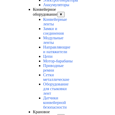
Электрогенераторы
Аккумуляторы
Конвейерное
оборудование
▼
Конвейерные
ленты
Замки и
соединения
Модульные
ленты
Направляющие
и натяжители
Цепи
Мотор-барабаны
Приводные
ремни
Сетки
металлические
Оборудование
для стыковки
лент
Датчики
конвейерной
безопасности
Крановое