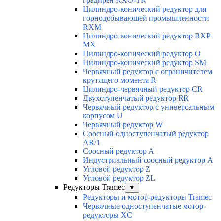
градирен RXO-TR
Цилиндро-конический редуктор для
горнодобывающей промышленности
RXМ
Цилиндро-конический редуктор RXP-
MX
Цилиндро-конический редуктор О
Цилиндро-конический редуктор SM
Червячный редуктор с ограничителем
крутящего момента R
Цилиндро-червячный редуктор СR
Двухступенчатый редуктор RR
Червячный редуктор с универсальным
корпусом U
Червячный редуктор W
Соосный одноступенчатый редуктор
AR/1
Соосный редуктор А
Индустриальный соосный редуктор А
Угловой редуктор Z
Угловой редуктор ZL
Редукторы Tramec
▼
Редукторы и мотор-редукторы Tramec
Червячные одноступенчатые мотор-
редукторы XC