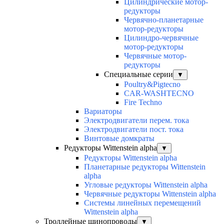
Цилиндрические мотор-
редукторы
Червячно-планетарные
мотор-редукторы
Цилиндро-червячные
мотор-редукторы
Червячные мотор-
редукторы
Специальные серии
▼
Poultry&Pigtecno
CAR-WASHTECNO
Fire Techno
Вариаторы
Электродвигатели перем. тока
Электродвигатели пост. тока
Винтовые домкраты
Редукторы Wittenstein alpha
▼
Редукторы Wittenstein alpha
Планетарные редукторы Wittenstein
alpha
Угловые редукторы Wittenstein alpha
Червячные редукторы Wittenstein alpha
Системы линейных перемещений
Wittenstein alpha
Троллейные шинопроводы
▼