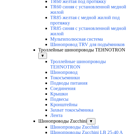
TR60 желтая под протяжку
TR60 синяя с установленной медной
жилой
TR85 желтая с медной жилой под
протяжку
TR85 синяя с установленной медной
жилой
Мультиполюсная система
Шинопровод TRV для подъёмников
Троллейные шинопроводы TEHNOTRON
▼
Троллейные шинопроводы
TEHNOTRON
Шинопровод
Токосъемники
Подводы питания
Соединения
Крышки
Подвесы
Кронштейны
Захват токосъёмника
Лента
Шинопроводы Zucchini
▼
Шинопроводы Zucchini
Шинопроводы Zucchini LB 25-40 A