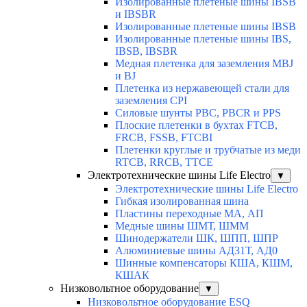
Изолированные плетеные шины IBSB
и IBSBR
Изолированные плетеные шины IBSB
Изолированные плетеные шины IBS,
IBSB, IBSBR
Медная плетенка для заземления MBJ
и BJ
Плетенка из нержавеющей стали для
заземления CPI
Силовые шунты PBC, PBCR и PPS
Плоские плетенки в бухтах FTCB,
FRCB, FSSB, FTCBI
Плетенки круглые и трубчатые из меди
RTCB, RRCB, TTCE
Электротехнические шины Life Electro
▼
Электротехнические шины Life Electro
Гибкая изолированная шина
Пластины переходные МА, АП
Медные шины ШМТ, ШММ
Шинодержатели ШК, ШПП, ШПР
Алюминиевые шины АД31Т, АД0
Шинные компенсаторы КША, КШМ,
КШАК
Низковольтное оборудование
▼
Низковольтное оборудование ESQ