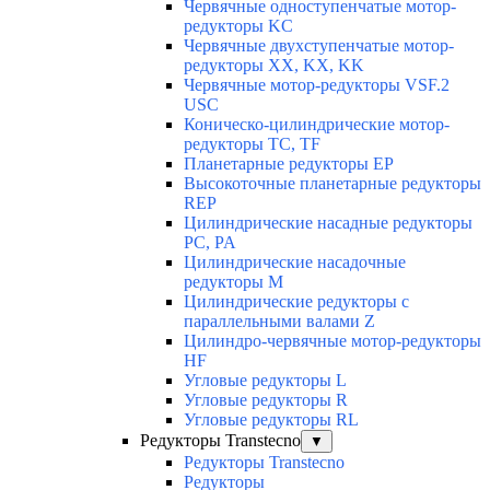
Червячные одноступенчатые мотор-
редукторы KC
Червячные двухступенчатые мотор-
редукторы XX, KX, KK
Червячные мотор-редукторы VSF.2
USC
Коническо-цилиндрические мотор-
редукторы TC, TF
Планетарные редукторы EP
Высокоточные планетарные редукторы
REP
Цилиндрические насадные редукторы
PC, PA
Цилиндрические насадочные
редукторы M
Цилиндрические редукторы с
параллельными валами Z
Цилиндро-червячные мотор-редукторы
HF
Угловые редукторы L
Угловые редукторы R
Угловые редукторы RL
Редукторы Transtecno
▼
Редукторы Transtecno
Редукторы