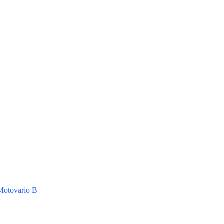
otovario B
H