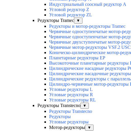
Индустриальный соосный редуктор А
Угловой редуктор Z
Угловой редуктор ZL
Редукторы Tramec
▼
Редукторы и мотор-редукторы Tramec
Червячные одноступенчатые мотор-ред
Червячные одноступенчатые мотор-ред
Червячные двухступенчатые мотор-ред
Червячные мотор-редукторы VSF.2 USC
Коническо-цилиндрические мотор-реду
Планетарные редукторы EP
Высокоточные планетарные редукторы
Цилиндрические насадные редукторы P
Цилиндрические насадочные редуктор
Цилиндрические редукторы с параллел
Цилиндро-червячные мотор-редукторы
Угловые редукторы L
Угловые редукторы R
Угловые редукторы RL
Редукторы Transtecno
▼
Редукторы Transtecno
Редукторы
Угловые редукторы
Мотор-редукторы
▼