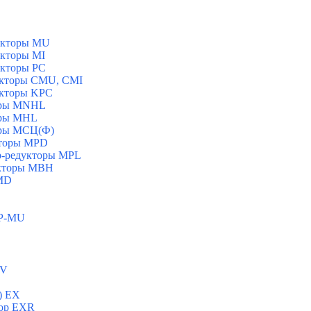
укторы MU
укторы MI
укторы PC
укторы CMU, CMI
укторы KPC
торы MNHL
оры MHL
оры МСЦ(Ф)
кторы MPD
ор-редукторы MPL
укторы MBH
 MD
 P-MU
/V
) ЕХ
тор ЕХR