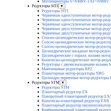
Мотовариаторы S+NMRV-TXF+NMRV
Редукторы SITI
▼
Редукторы SITI
Червячные одноступенчатые мотор-ред
Червячные одноступенчатые мотор-ред
Червячные одноступенчатые мотор-ред
Червячные двухступенчатые мотор-ред
Червячные двухступенчатые мотор-ред
Соосно-цилиндрические мотор-редук
Соосно-цилиндрические мотор-редукт
Соосно-цилиндрические мотор-редукт
Цилиндрические насадные мотор-реду
Цилиндрические с паралл. валами мот
Коническо-цилиндрические мотор-ред
Редукторы с двумя выходными валами
Маятниковые редукторы RP2
Планетарные мотор-редукторы NRG
Цилиндро-червячные мотор-редукторы
Редукторы STM
▼
Редукторы STM
Планетарный редуктор ЕХ
Поворотный планетарный редуктор EX
Коническо-планетарный редуктор ЕХВ
Планетарный редуктор (мультиплекатор
Комбинированный планетарный редук