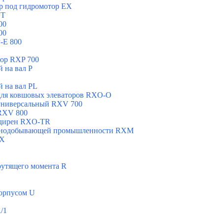
р под гидромотор ЕХ
ST
00
00
-E 800
ор RXP 700
 на вал Р
 на вал РL
для ковшовых элеваторов RXO-O
универсальный RXV 700
RXV 800
адирен RXO-TR
орнодобывающей промышленности RXМ
MX
рутящего момента R
корпусом U
/1