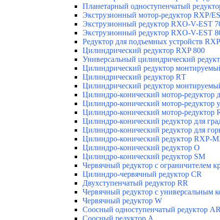
Планетарный одноступенчатый редукто
Экструзионный мотор-редуктор RXP/E
Экструзионный редуктор RXO-V-EST 7
Экструзионный редуктор RXO-V-EST 8
Редуктор для подъемных устройств RXP
Цилиндрический редуктор RXP 800
Универсальный цилиндрический редукт
Цилиндрический редуктор монтируемый
Цилиндрический редуктор RТ
Цилиндрический редуктор монтируемый
Цилиндро-конический мотор-редуктор 
Цилиндро-конический мотор-редуктор 
Цилиндро-конический мотор-редуктор 
Цилиндро-конический редуктор для гр
Цилиндро-конический редуктор для г
Цилиндро-конический редуктор RXP-
Цилиндро-конический редуктор О
Цилиндро-конический редуктор SM
Червячный редуктор с ограничителем к
Цилиндро-червячный редуктор СR
Двухступенчатый редуктор RR
Червячный редуктор с универсальным 
Червячный редуктор W
Соосный одноступенчатый редуктор AR
Соосный редуктор А