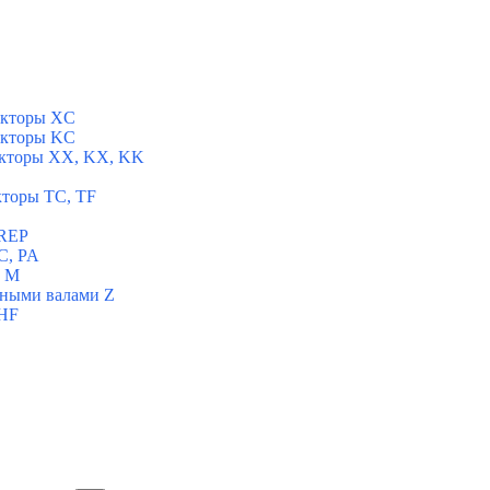
укторы XC
укторы KC
укторы XX, KX, KK
кторы TC, TF
 REP
C, PA
ы M
ьными валами Z
 HF