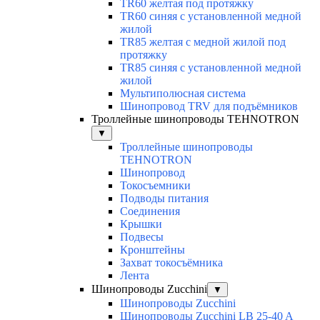
TR60 желтая под протяжку
TR60 синяя с установленной медной
жилой
TR85 желтая с медной жилой под
протяжку
TR85 синяя с установленной медной
жилой
Мультиполюсная система
Шинопровод TRV для подъёмников
Троллейные шинопроводы TEHNOTRON
▼
Троллейные шинопроводы
TEHNOTRON
Шинопровод
Токосъемники
Подводы питания
Соединения
Крышки
Подвесы
Кронштейны
Захват токосъёмника
Лента
Шинопроводы Zucchini
▼
Шинопроводы Zucchini
Шинопроводы Zucchini LB 25-40 A