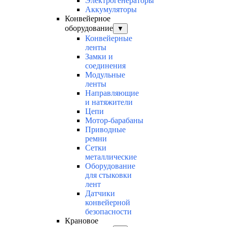
Электрогенераторы
Аккумуляторы
Конвейерное
оборудование
▼
Конвейерные
ленты
Замки и
соединения
Модульные
ленты
Направляющие
и натяжители
Цепи
Мотор-барабаны
Приводные
ремни
Сетки
металлические
Оборудование
для стыковки
лент
Датчики
конвейерной
безопасности
Крановое