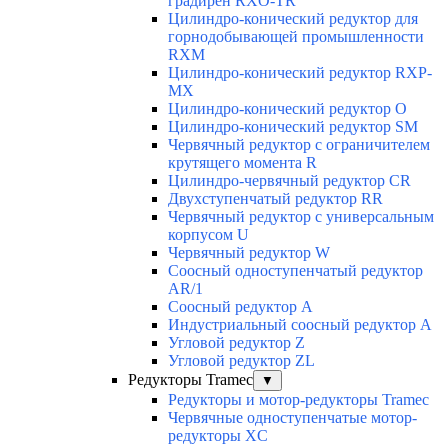
градирен RXO-TR
Цилиндро-конический редуктор для
горнодобывающей промышленности
RXМ
Цилиндро-конический редуктор RXP-
MX
Цилиндро-конический редуктор О
Цилиндро-конический редуктор SM
Червячный редуктор с ограничителем
крутящего момента R
Цилиндро-червячный редуктор СR
Двухступенчатый редуктор RR
Червячный редуктор с универсальным
корпусом U
Червячный редуктор W
Соосный одноступенчатый редуктор
AR/1
Соосный редуктор А
Индустриальный соосный редуктор А
Угловой редуктор Z
Угловой редуктор ZL
Редукторы Tramec
▼
Редукторы и мотор-редукторы Tramec
Червячные одноступенчатые мотор-
редукторы XC