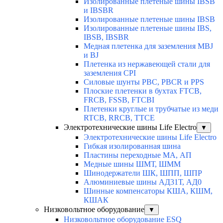
Изолированные плетеные шины IBSB
и IBSBR
Изолированные плетеные шины IBSB
Изолированные плетеные шины IBS,
IBSB, IBSBR
Медная плетенка для заземления MBJ
и BJ
Плетенка из нержавеющей стали для
заземления CPI
Силовые шунты PBC, PBCR и PPS
Плоские плетенки в бухтах FTCB,
FRCB, FSSB, FTCBI
Плетенки круглые и трубчатые из меди
RTCB, RRCB, TTCE
Электротехнические шины Life Electro
▼
Электротехнические шины Life Electro
Гибкая изолированная шина
Пластины переходные МА, АП
Медные шины ШМТ, ШММ
Шинодержатели ШК, ШПП, ШПР
Алюминиевые шины АД31Т, АД0
Шинные компенсаторы КША, КШМ,
КШАК
Низковольтное оборудование
▼
Низковольтное оборудование ESQ