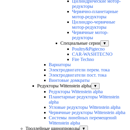
Цилиндрические мотор-
редукторы
Червячно-планетарные
мотор-редукторы
Цилиндро-червячные
мотор-редукторы
Червячные мотор-
редукторы
Специальные серии
▼
Poultry&Pigtecno
CAR-WASHTECNO
Fire Techno
Вариаторы
Электродвигатели перем. тока
Электродвигатели пост. тока
Винтовые домкраты
Редукторы Wittenstein alpha
▼
Редукторы Wittenstein alpha
Планетарные редукторы Wittenstein
alpha
Угловые редукторы Wittenstein alpha
Червячные редукторы Wittenstein alpha
Системы линейных перемещений
Wittenstein alpha
Троллейные шинопроводы
▼