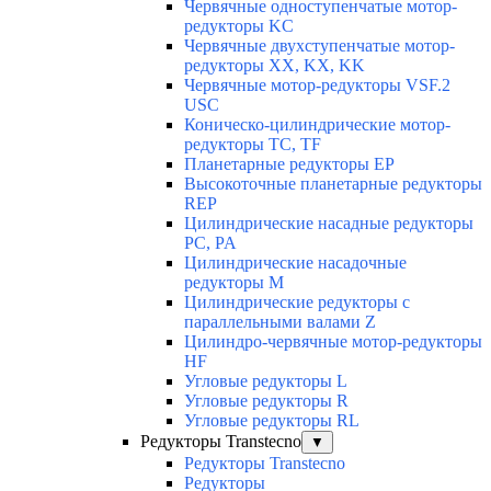
Червячные одноступенчатые мотор-
редукторы KC
Червячные двухступенчатые мотор-
редукторы XX, KX, KK
Червячные мотор-редукторы VSF.2
USC
Коническо-цилиндрические мотор-
редукторы TC, TF
Планетарные редукторы EP
Высокоточные планетарные редукторы
REP
Цилиндрические насадные редукторы
PC, PA
Цилиндрические насадочные
редукторы M
Цилиндрические редукторы с
параллельными валами Z
Цилиндро-червячные мотор-редукторы
HF
Угловые редукторы L
Угловые редукторы R
Угловые редукторы RL
Редукторы Transtecno
▼
Редукторы Transtecno
Редукторы