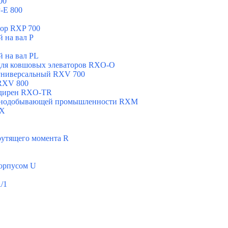
00
-E 800
ор RXP 700
 на вал Р
 на вал РL
для ковшовых элеваторов RXO-O
универсальный RXV 700
RXV 800
адирен RXO-TR
орнодобывающей промышленности RXМ
MX
рутящего момента R
корпусом U
/1