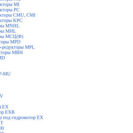
укторы MI
укторы PC
укторы CMU, CMI
укторы KPC
торы MNHL
оры MHL
оры МСЦ(Ф)
кторы MPD
ор-редукторы MPL
укторы MBH
 MD
 P-MU
/V
) ЕХ
тор ЕХR
р под гидромотор ЕХ
ST
00