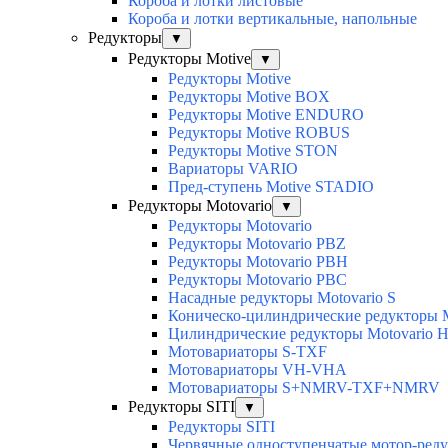
Короба и лотки листовые
Короба и лотки вертикальные, напольные
Редукторы
▼
Редукторы Motive
▼
Редукторы Motive
Редукторы Motive BOX
Редукторы Motive ENDURO
Редукторы Motive ROBUS
Редукторы Motive STON
Вариаторы VARIO
Пред-ступень Motive STADIO
Редукторы Motovario
▼
Редукторы Motovario
Редукторы Motovario PBZ
Редукторы Motovario PBH
Редукторы Motovario PBC
Насадные редукторы Motovario S
Коническо-цилиндрические редукторы M
Цилиндрические редукторы Motovario 
Мотовариаторы S-TXF
Мотовариаторы VH-VHA
Мотовариаторы S+NMRV-TXF+NMRV
Редукторы SITI
▼
Редукторы SITI
Червячные одноступенчатые мотор-ред