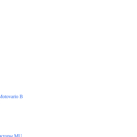
otovario B
H
укторы MU