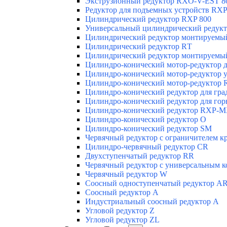
Экструзионный редуктор RXO-V-EST 8
Редуктор для подъемных устройств RXP
Цилиндрический редуктор RXP 800
Универсальный цилиндрический редукт
Цилиндрический редуктор монтируемый
Цилиндрический редуктор RТ
Цилиндрический редуктор монтируемый
Цилиндро-конический мотор-редуктор 
Цилиндро-конический мотор-редуктор 
Цилиндро-конический мотор-редуктор 
Цилиндро-конический редуктор для гр
Цилиндро-конический редуктор для г
Цилиндро-конический редуктор RXP-
Цилиндро-конический редуктор О
Цилиндро-конический редуктор SM
Червячный редуктор с ограничителем к
Цилиндро-червячный редуктор СR
Двухступенчатый редуктор RR
Червячный редуктор с универсальным 
Червячный редуктор W
Соосный одноступенчатый редуктор AR
Соосный редуктор А
Индустриальный соосный редуктор А
Угловой редуктор Z
Угловой редуктор ZL