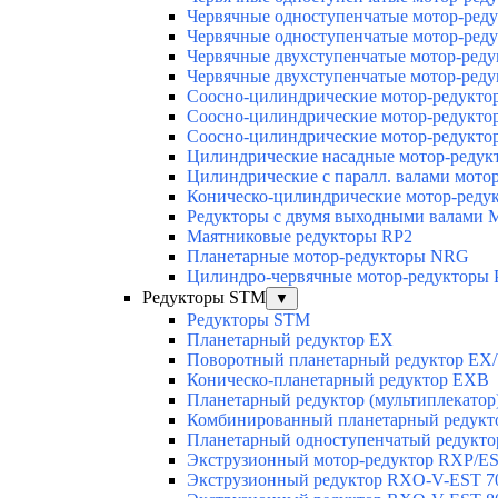
Червячные одноступенчатые мотор-ред
Червячные одноступенчатые мотор-ред
Червячные двухступенчатые мотор-ред
Червячные двухступенчатые мотор-ред
Соосно-цилиндрические мотор-редук
Соосно-цилиндрические мотор-редукт
Соосно-цилиндрические мотор-редукт
Цилиндрические насадные мотор-реду
Цилиндрические с паралл. валами мот
Коническо-цилиндрические мотор-ред
Редукторы с двумя выходными валами
Маятниковые редукторы RP2
Планетарные мотор-редукторы NRG
Цилиндро-червячные мотор-редукторы
Редукторы STM
▼
Редукторы STM
Планетарный редуктор ЕХ
Поворотный планетарный редуктор EX
Коническо-планетарный редуктор ЕХВ
Планетарный редуктор (мультиплекатор
Комбинированный планетарный редук
Планетарный одноступенчатый редукто
Экструзионный мотор-редуктор RXP/E
Экструзионный редуктор RXO-V-EST 7