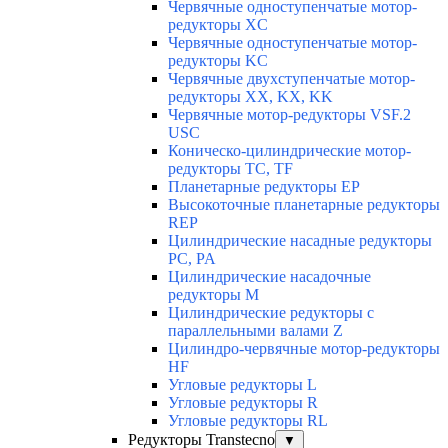
Червячные одноступенчатые мотор-
редукторы XC
Червячные одноступенчатые мотор-
редукторы KC
Червячные двухступенчатые мотор-
редукторы XX, KX, KK
Червячные мотор-редукторы VSF.2
USC
Коническо-цилиндрические мотор-
редукторы TC, TF
Планетарные редукторы EP
Высокоточные планетарные редукторы
REP
Цилиндрические насадные редукторы
PC, PA
Цилиндрические насадочные
редукторы M
Цилиндрические редукторы с
параллельными валами Z
Цилиндро-червячные мотор-редукторы
HF
Угловые редукторы L
Угловые редукторы R
Угловые редукторы RL
Редукторы Transtecno
▼