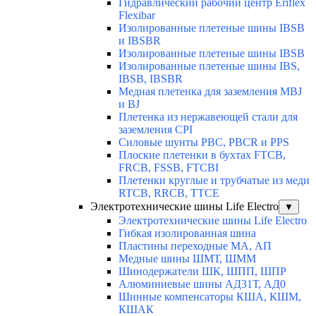
Гидравлический рабочий центр Eriflex
Flexibar
Изолированные плетеные шины IBSB
и IBSBR
Изолированные плетеные шины IBSB
Изолированные плетеные шины IBS,
IBSB, IBSBR
Медная плетенка для заземления MBJ
и BJ
Плетенка из нержавеющей стали для
заземления CPI
Силовые шунты PBC, PBCR и PPS
Плоские плетенки в бухтах FTCB,
FRCB, FSSB, FTCBI
Плетенки круглые и трубчатые из меди
RTCB, RRCB, TTCE
Электротехнические шины Life Electro
▼
Электротехнические шины Life Electro
Гибкая изолированная шина
Пластины переходные МА, АП
Медные шины ШМТ, ШММ
Шинодержатели ШК, ШПП, ШПР
Алюминиевые шины АД31Т, АД0
Шинные компенсаторы КША, КШМ,
КШАК