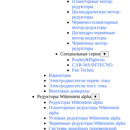
Планетарные мотор-
редукторы
Цилиндрические мотор-
редукторы
Червячно-планетарные
мотор-редукторы
Цилиндро-червячные
мотор-редукторы
Червячные мотор-
редукторы
Специальные серии
▼
Poultry&Pigtecno
CAR-WASHTECNO
Fire Techno
Вариаторы
Электродвигатели перем. тока
Электродвигатели пост. тока
Винтовые домкраты
Редукторы Wittenstein alpha
▼
Редукторы Wittenstein alpha
Планетарные редукторы Wittenstein
alpha
Угловые редукторы Wittenstein alpha
Червячные редукторы Wittenstein alpha
Системы линейных перемещений