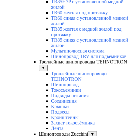
TR85H7P с установленной медной
жилой
TR60 желтая под протяжку
TR60 синяя с установленной медной
жилой
TR85 желтая с медной жилой под
протяжку
TR85 синяя с установленной медной
жилой
Мультиполюсная система
Шинопровод TRV для подъёмников
Троллейные шинопроводы TEHNOTRON
▼
Троллейные шинопроводы
TEHNOTRON
Шинопровод
Токосъемники
Подводы питания
Соединения
Крышки
Подвесы
Кронштейны
Захват токосъёмника
Лента
Шинопроводы Zucchini
▼