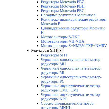
Редукторы Motovario PBZ
Редукторы Motovario PBH
Редукторы Motovario PBC
Насадные редукторы Motovario S
Коническо-цилиндрические редукторы
Motovario B
Цилиндрические редукторы Motovario
H
Мотовариаторы S-TXF
Мотовариаторы VH-VHA
Мотовариаторы S+NMRV-TXF+NMRV
Редукторы SITI
▼
Редукторы SITI
Червячные одноступенчатые мотор-
редукторы MU
Червячные одноступенчатые мотор-
редукторы MI
Червячные одноступенчатые мотор-
редукторы PC
Червячные двухступенчатые мотор-
редукторы CMU, CMI
Червячные двухступенчатые мотор-
редукторы KPC
Соосно-цилиндрические мотор-
редукторы MNHL