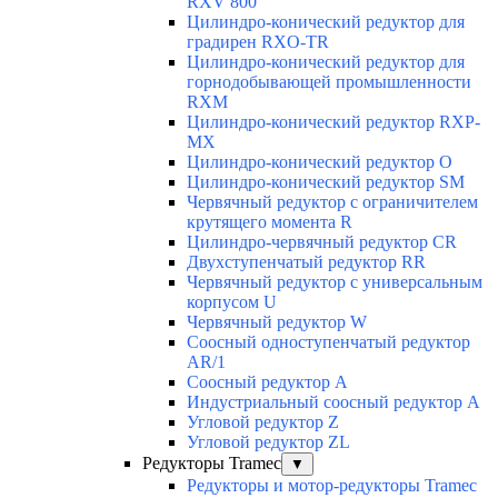
RXV 800
Цилиндро-конический редуктор для
градирен RXO-TR
Цилиндро-конический редуктор для
горнодобывающей промышленности
RXМ
Цилиндро-конический редуктор RXP-
MX
Цилиндро-конический редуктор О
Цилиндро-конический редуктор SM
Червячный редуктор с ограничителем
крутящего момента R
Цилиндро-червячный редуктор СR
Двухступенчатый редуктор RR
Червячный редуктор с универсальным
корпусом U
Червячный редуктор W
Соосный одноступенчатый редуктор
AR/1
Соосный редуктор А
Индустриальный соосный редуктор А
Угловой редуктор Z
Угловой редуктор ZL
Редукторы Tramec
▼
Редукторы и мотор-редукторы Tramec