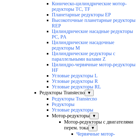
Коническо-цилиндрические мотор-
редукторы TC, TF
Планетарные редукторы EP
Высокоточные планетарные редукторы
REP
Цилиндрические насадные редукторы
PC, PA
Цилиндрические насадочные
редукторы M
Цилиндрические редукторы с
параллельными валами Z
Цилиндро-червячные мотор-редукторы
HF
Угловые редукторы L
Угловые редукторы R
Угловые редукторы RL
Редукторы Transtecno
▼
Редукторы Transtecno
Редукторы
Угловые редукторы
Мотор-редукторы
▼
Мотор-редукторы с двигателями
перем. тока
▼
Червячные мотор-