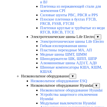
и BJ
Плетенка из нержавеющей стали для
заземления CPI
Силовые шунты PBC, PBCR и PPS
Плоские плетенки в бухтах FTCB,
FRCB, FSSB, FTCBI
Плетенки круглые и трубчатые из меди
RTCB, RRCB, TTCE
Электротехнические шины Life Electro
▼
Электротехнические шины Life Electro
Гибкая изолированная шина
Пластины переходные МА, АП
Медные шины ШМТ, ШММ
Шинодержатели ШК, ШПП, ШПР
Алюминиевые шины АД31Т, АД0
Шинные компенсаторы КША, КШМ,
КШАК
Низковольтное оборудование
▼
Низковольтное оборудование ESQ
Низковольтное оборудование Hyundai
▼
Низковольтное оборудование Hyundai
Устройства защитного отключения
Hyundai
Модульные выключатели Hyundai